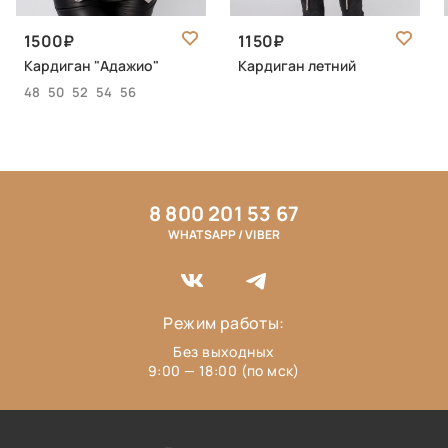
1500
1150
Кардиган "Адажио"
Кардиган летний
48
50
52
54
56
8 800 201 53 67
WHATSAPP / VIBER
Режим работы:
Без выходных
9:00 — 18:00 (по мск)