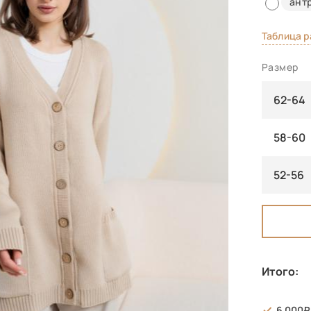
ант
Таблица 
Размер
62-64
58-60
52-56
Итого:
6 000