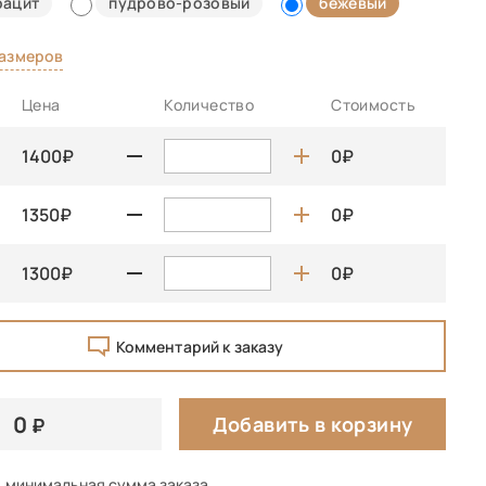
рацит
пудрово-розовый
бежевый
размеров
Цена
Количество
Стоимость
1400
0
1350
0
1300
0
Комментарий к заказу
0
Добавить в корзину
минимальная сумма заказа