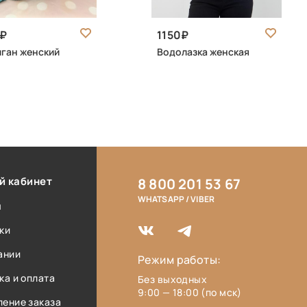
1150
ган женский
Водолазка женская
й кабинет
8 800 201 53 67
WHATSAPP / VIBER
ы
ки
ании
Режим работы:
ка и оплата
Без выходных
9:00 — 18:00 (по мск)
ение заказа