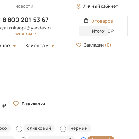
Личный кабинет
Ы
НОВОСТИ
8 800 201 53 67
0 товаров
vyazankaopt@yandex.ru
Итого:
0 ₽
WHATSAPP
Закладки
(
0
)
зное
Клиентам
0
око
оливковый
черный