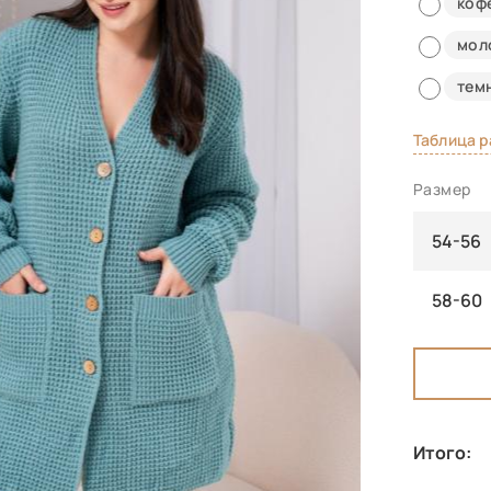
коф
мол
тем
Таблица 
Размер
54-56
58-60
Итого: