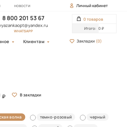
Личный кабинет
Ы
НОВОСТИ
8 800 201 53 67
0 товаров
vyazankaopt@yandex.ru
Итого:
0 ₽
WHATSAPP
Закладки
(
0
)
зное
Клиентам
0
ская волна
темно-розовый
черный