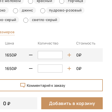
е с молоком
красный
горчица
око
джинс
пудрово-розовый
но-серый
светло-серый
размеров
Цена
Количество
Стоимость
1650
0
1650
0
Комментарий к заказу
0
Добавить в корзину