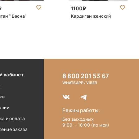
1100
ган " Весна"
Кардиган женский
й кабинет
8 800 201 53 67
WHATSAPP / VIBER
ы
ки
ании
Режим работы:
ка и оплата
Без выходных
9:00 — 18:00 (по мск)
ение заказа