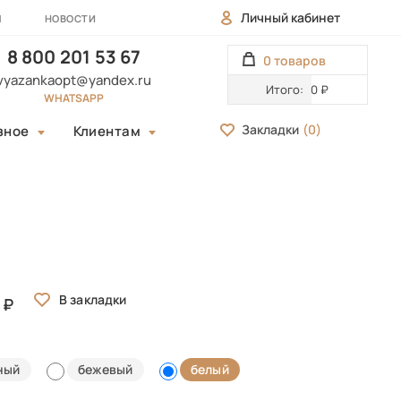
Личный кабинет
Ы
НОВОСТИ
8 800 201 53 67
0 товаров
vyazankaopt@yandex.ru
Итого:
0 ₽
WHATSAPP
Закладки
(
0
)
зное
Клиентам
ный
бежевый
белый