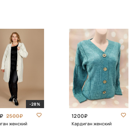
-28%
2500
1200
ган женский
Кардиган женский