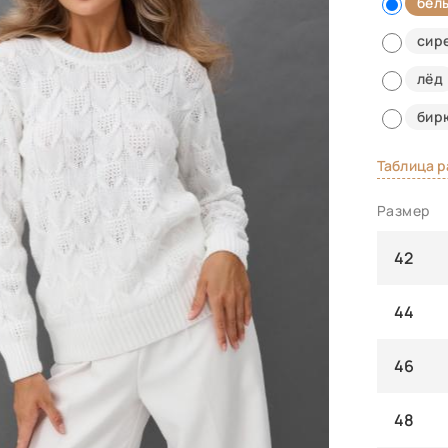
бел
сир
лёд
бир
Таблица 
Размер
42
44
46
48