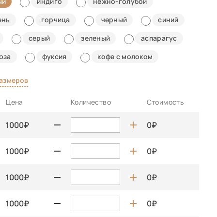
ый
индиго
нежно-голубой
ень
горчица
черный
синий
серый
зеленый
аспарагус
юза
фуксия
кофе с молоком
размеров
Цена
Количество
Стоимость
1000
0
1000
0
1000
0
1000
0