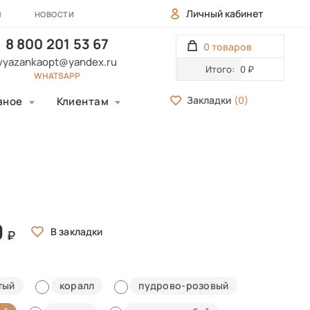
Личный кабинет
Ы
НОВОСТИ
8 800 201 53 67
0 товаров
vyazankaopt@yandex.ru
Итого:
0 ₽
WHATSAPP
Закладки
(
0
)
зное
Клиентам
0
тый
коралл
пудрово-розовый