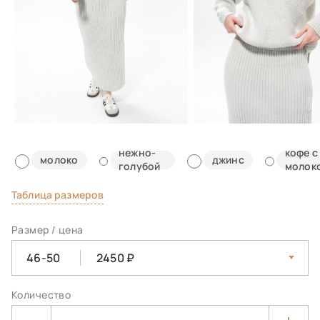
нежно-
кофе с
молоко
джинс
голубой
молок
Таблица размеров
Размер / цена
46-50
2450
Количество