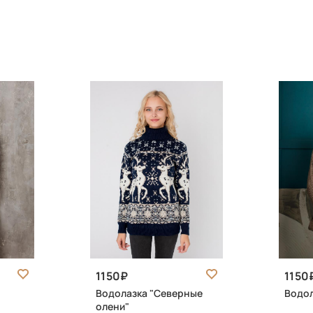
1150
1150
Водолазка "Северные
Водол
олени"