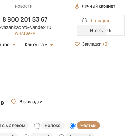
Личный кабинет
Ы
НОВОСТИ
8 800 201 53 67
0 товаров
vyazankaopt@yandex.ru
Итого:
0 ₽
WHATSAPP
Закладки
(
0
)
зное
Клиентам
е с молоком
молоко
желтый