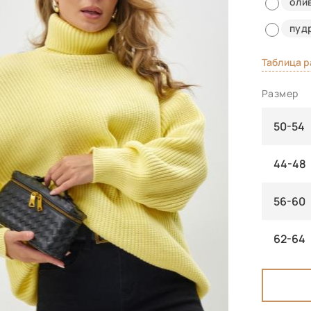
оли
пуд
Таблица 
Размер
50-54
44-48
56-60
62-64