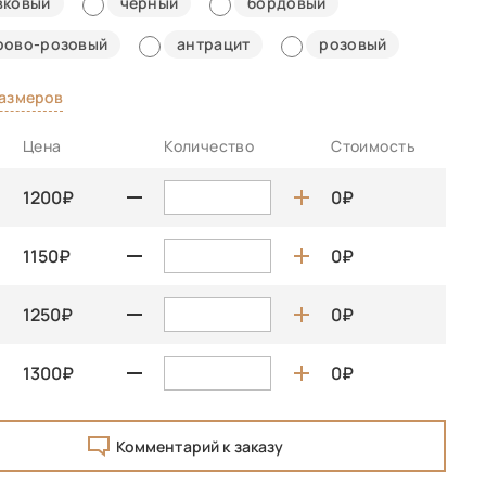
вковый
черный
бордовый
рово-розовый
антрацит
розовый
размеров
Цена
Количество
Стоимость
1200
0
1150
0
1250
0
1300
0
Комментарий к заказу