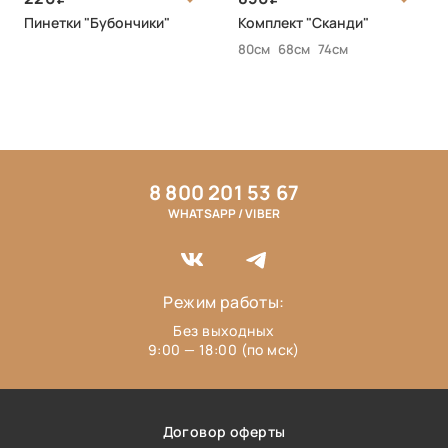
Пинетки "Бубончики"
Комплект "Сканди"
80см
68см
74см
8 800 201 53 67
WHATSAPP / VIBER
Режим работы:
Без выходных
9:00 — 18:00 (по мск)
Договор оферты