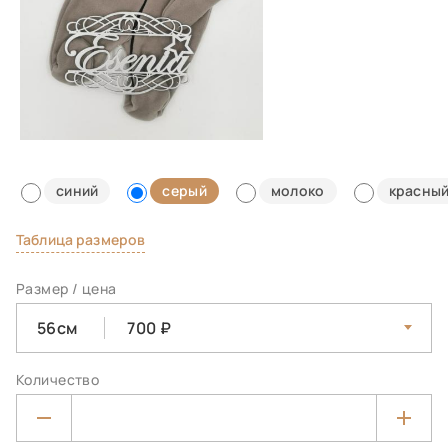
синий
серый
молоко
красны
Таблица размеров
Размер / цена
56см
700
Количество