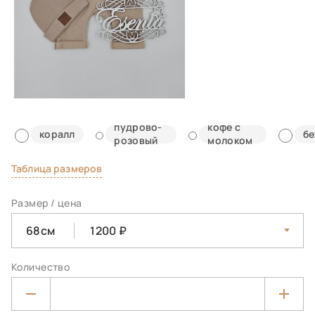
пудрово-
кофе с
коралл
б
розовый
молоком
Таблица размеров
Размер / цена
68см
1200
Количество