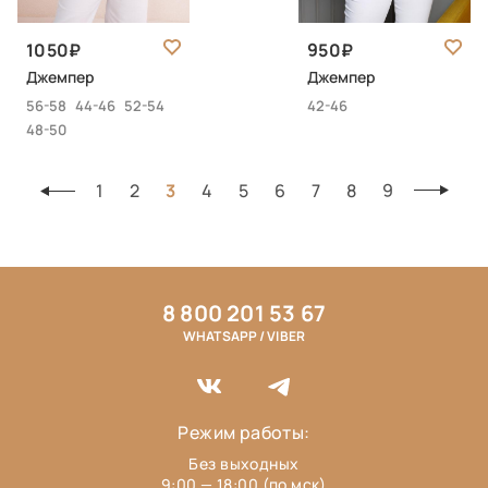
1050
950
Джемпер
Джемпер
56-58
44-46
52-54
42-46
48-50
1
2
3
4
5
6
7
8
9
8 800 201 53 67
WHATSAPP / VIBER
Режим работы:
Без выходных
9:00 — 18:00 (по мск)