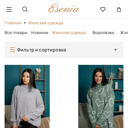
Главная
Женская одежда
Все товары
Новинки
Женская одежда
Водолазки
Жил
Фильтр и сортировка