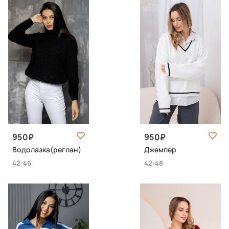
950
950
Водолазка(реглан)
Джемпер
42-46
42-48