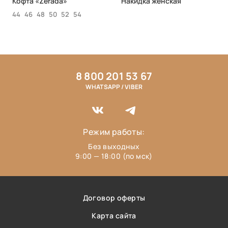
Кофта «Zerada»
Накидка женская
44
46
48
50
52
54
8 800 201 53 67
WHATSAPP / VIBER
Режим работы:
Без выходных
9:00 — 18:00 (по мск)
Договор оферты
Карта сайта