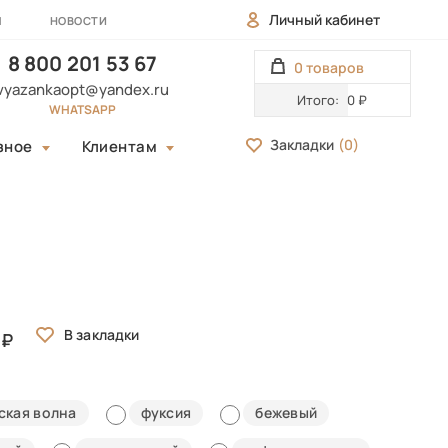
Личный кабинет
Ы
НОВОСТИ
8 800 201 53 67
0 товаров
vyazankaopt@yandex.ru
Итого:
0 ₽
WHATSAPP
Закладки
(
0
)
зное
Клиентам
ская волна
фуксия
бежевый