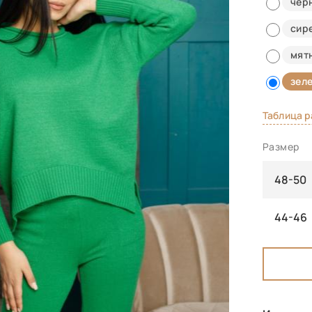
чер
сир
мят
зел
Таблица 
Размер
48-50
44-46