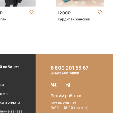
1200
иган
Кардиган женский
й кабинет
8 800 201 53 67
WHATSAPP / VIBER
ы
ки
ании
Режим работы:
ка и оплата
Без выходных
9:00 — 18:00 (по мск)
ение заказа