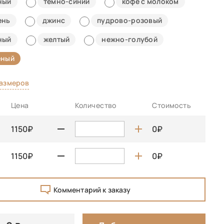
ный
темно-синий
кофе с молоком
ень
джинс
пудрово-розовый
ный
желтый
нежно-голубой
еный
размеров
Цена
Количество
Стоимость
1150
0
1150
0
Комментарий к заказу