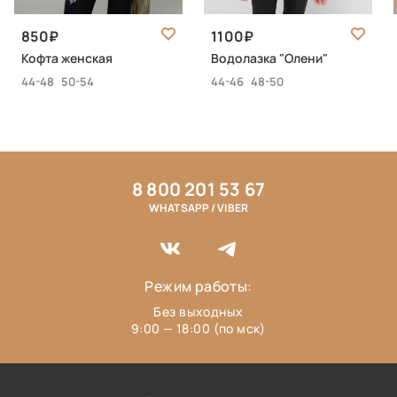
850
1100
Кофта женская
Водолазка "Олени"
44-48
50-54
44-46
48-50
8 800 201 53 67
WHATSAPP / VIBER
Режим работы:
Без выходных
9:00 — 18:00 (по мск)