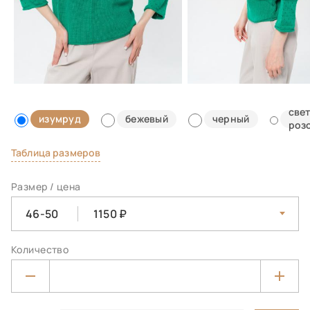
све
изумруд
бежевый
черный
роз
Таблица размеров
Размер / цена
46-50
1150
Количество