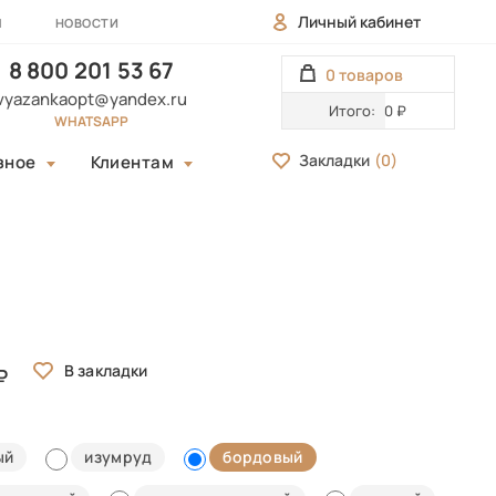
Личный кабинет
Ы
НОВОСТИ
8 800 201 53 67
0 товаров
vyazankaopt@yandex.ru
Итого:
0 ₽
WHATSAPP
Закладки
(
0
)
зное
Клиентам
ый
изумруд
бордовый