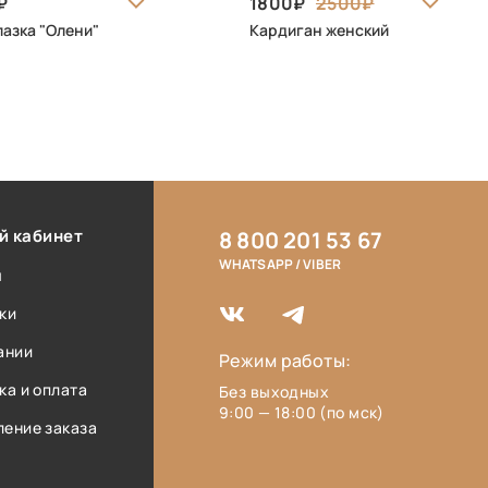
1800
2500
азка "Олени"
Кардиган женский
й кабинет
8 800 201 53 67
WHATSAPP / VIBER
ы
ки
ании
Режим работы:
ка и оплата
Без выходных
9:00 — 18:00 (по мск)
ение заказа