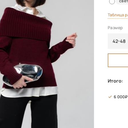
све
Таблица 
Размер
42-48
Итого:
6 000