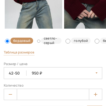
светло-
бордовый
голубой
б
серый
Таблица размеров
Размер / цена
42-50
950
Количество