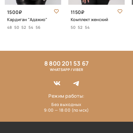
1500
1150
Кардиган "Адажио"
Комплект женский
48
50
52
54
56
50
52
54
8 800 201 53 67
WHATSAPP / VIBER
Режим работы:
Без выходных
9:00 — 18:00 (по мск)