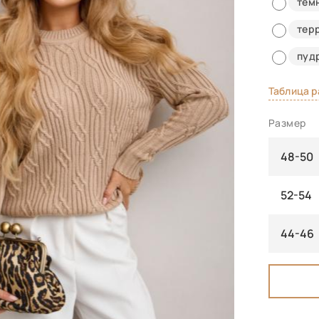
тем
тер
пуд
Таблица 
Размер
48-50
52-54
44-46