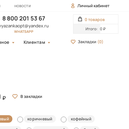
Личный кабинет
Ы
НОВОСТИ
8 800 201 53 67
0 товаров
vyazankaopt@yandex.ru
Итого:
0 ₽
WHATSAPP
Закладки
(
0
)
зное
Клиентам
0
евый
коричневый
кофейный