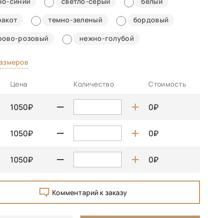
но-синий
светло-серый
белый
ракот
темно-зеленый
бордовый
рово-розовый
нежно-голубой
размеров
Цена
Количество
Стоимость
1050
0
1050
0
1050
0
Комментарий к заказу