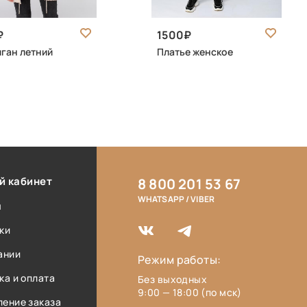
1500
ган летний
Платье женское
й кабинет
8 800 201 53 67
WHATSAPP / VIBER
ы
ки
ании
Режим работы:
ка и оплата
Без выходных
9:00 — 18:00 (по мск)
ение заказа