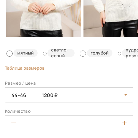
светло-
пудр
мятный
голубой
серый
розо
Таблица размеров
Размер / цена
44-46
1200
Количество