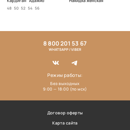
Кардиган "Адажио"
Накидка женская
48
50
52
54
56
8 800 201 53 67
WHATSAPP / VIBER
Режим работы:
Без выходных
9:00 — 18:00 (по мск)
Договор оферты
Карта сайта