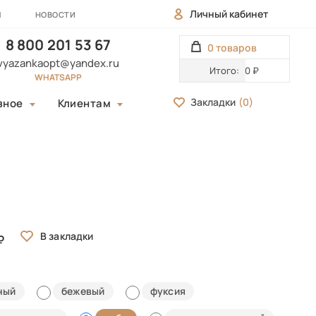
Личный кабинет
Ы
НОВОСТИ
8 800 201 53 67
0 товаров
vyazankaopt@yandex.ru
Итого:
0 ₽
WHATSAPP
Закладки
(
0
)
зное
Клиентам
ный
бежевый
фуксия