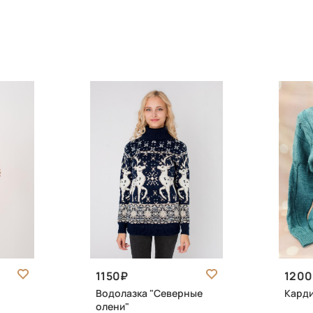
1150
1200
Водолазка "Северные
Карди
олени"