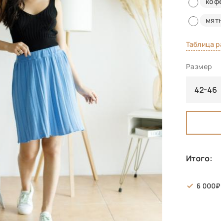
коф
мят
Таблица 
Размер
42-46
Итого:
6 000