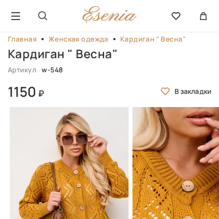
Главная
Женская одежда
Кардиган " Весна"
Кардиган " Весна"
Артикул
w-548
1150