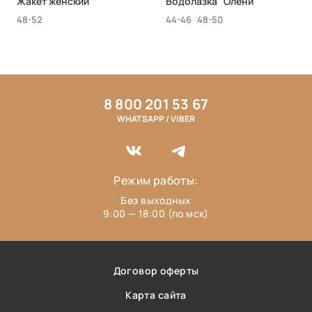
Жакет женский
Водолазка "Олени"
48-52
44-46
48-50
8 800 201 53 67
WHATSAPP / VIBER
Режим работы:
Без выходных
9:00 — 18:00 (по мск)
Договор оферты
Карта сайта