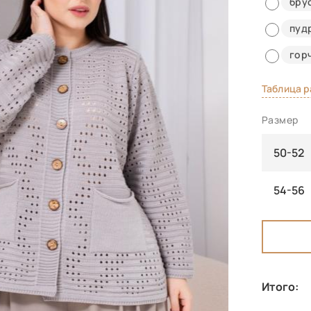
бру
пуд
гор
Таблица 
Размер
50-52
54-56
Итого: