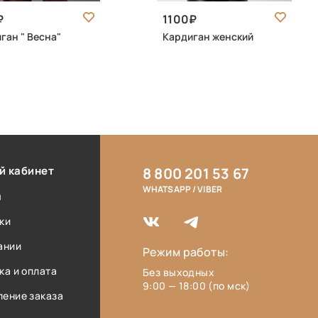
1100
ган " Весна"
Кардиган женский
й кабинет
8 800 201 53 67
WHATSAPP / VIBER
ы
ки
ании
Режим работы:
ка и оплата
Без выходных
9:00 — 18:00 (по мск)
ение заказа