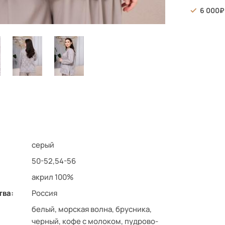
6 000
серый
50-52,54-56
акрил 100%
тва:
Россия
белый, морская волна, брусника,
черный, кофе с молоком, пудрово-