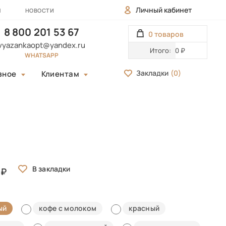
Личный кабинет
Ы
НОВОСТИ
8 800 201 53 67
0 товаров
vyazankaopt@yandex.ru
Итого:
0 ₽
WHATSAPP
Закладки
(
0
)
зное
Клиентам
ый
кофе с молоком
красный