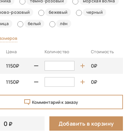
сника
темно-розовый
морская волна
рово-розовый
бежевый
черный
чица
белый
лён
размеров
Цена
Количество
Стоимость
1150
0
1150
0
Комментарий к заказу
0
Добавить в корзину