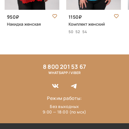
950
1150
Накидка женская
Комплект женский
50
52
54
8 800 201 53 67
WHATSAPP / VIBER
Режим работы:
Без выходных
9:00 — 18:00 (по мск)