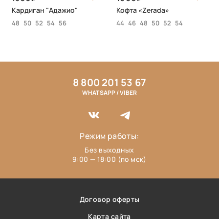
Кардиган "Адажио"
Кофта «Zerada»
48
50
52
54
56
44
46
48
50
52
54
8 800 201 53 67
WHATSAPP / VIBER
Режим работы:
Без выходных
9:00 — 18:00 (по мск)
Договор оферты
Карта сайта