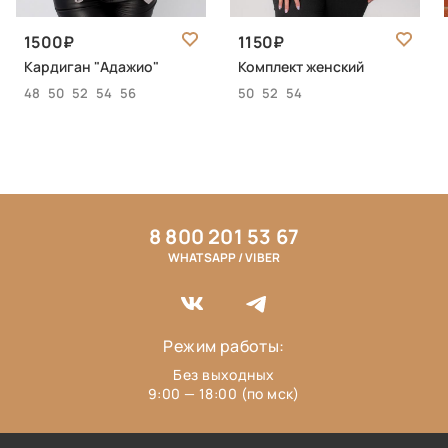
1500
1150
Кардиган "Адажио"
Комплект женский
48
50
52
54
56
50
52
54
8 800 201 53 67
WHATSAPP / VIBER
Режим работы:
Без выходных
9:00 — 18:00 (по мск)