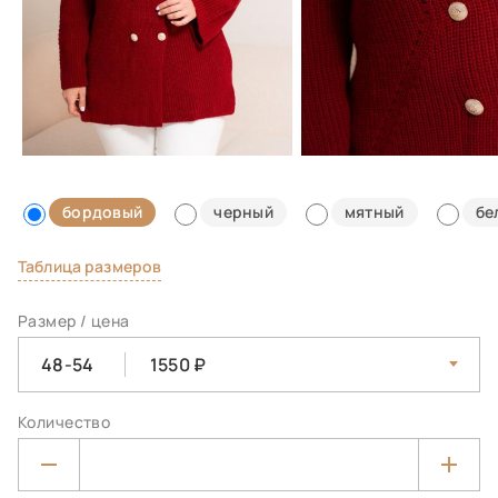
бордовый
черный
мятный
бе
Таблица размеров
Размер / цена
48-54
1550
Количество