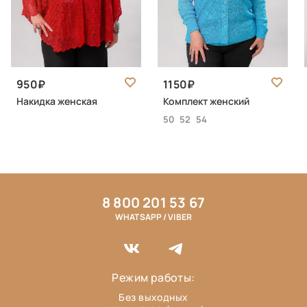
950
1150
Накидка женская
Комплект женский
50
52
54
8 800 201 53 67
WHATSAPP / VIBER
Режим работы:
Без выходных