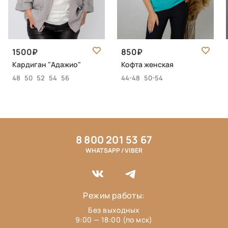
1500
850
Кардиган "Адажио"
Кофта женская
48
50
52
54
56
44-48
50-54
8 800 201 53 67
WHATSAPP / VIBER
Режим работы:
Без выходных
9:00 — 18:00 (по мск)