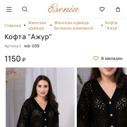
Женская
Женская одежда
Кофта
Главная
одежда
больших размеров
"Ажур"
Кофта "Ажур"
Артикул
wb-039
1150