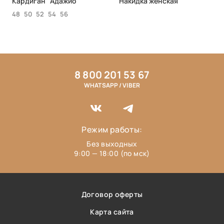
Кардиган "Адажио"
Накидка женская
48
50
52
54
56
8 800 201 53 67
WHATSAPP / VIBER
Режим работы:
Без выходных
9:00 — 18:00 (по мск)
Договор оферты
Карта сайта