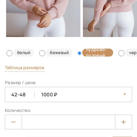
пудрово-
белый
бежевый
че
розовый
Таблица размеров
Размер / цена
42-48
1000
Количество