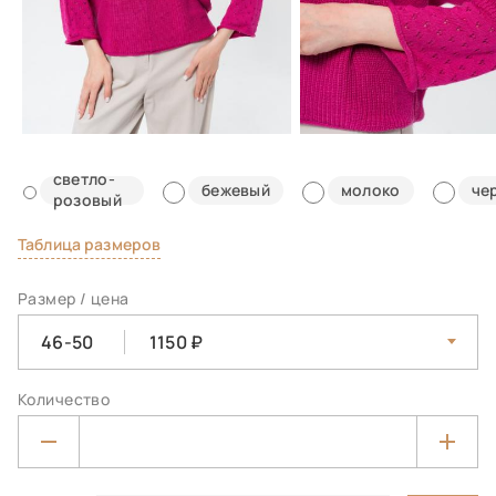
светло-
бежевый
молоко
че
розовый
Таблица размеров
Размер / цена
46-50
1150
Количество