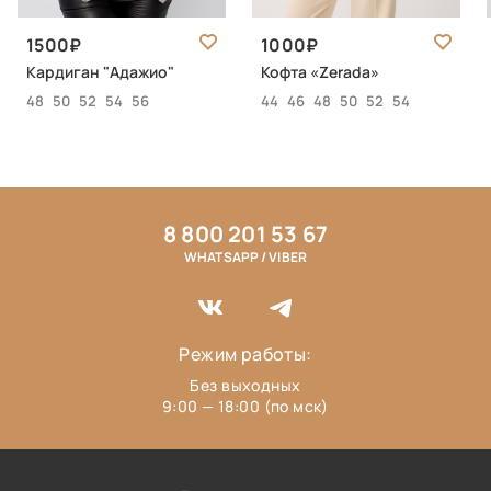
1500
1000
Кардиган "Адажио"
Кофта «Zerada»
48
50
52
54
56
44
46
48
50
52
54
8 800 201 53 67
WHATSAPP / VIBER
Режим работы:
Без выходных
9:00 — 18:00 (по мск)