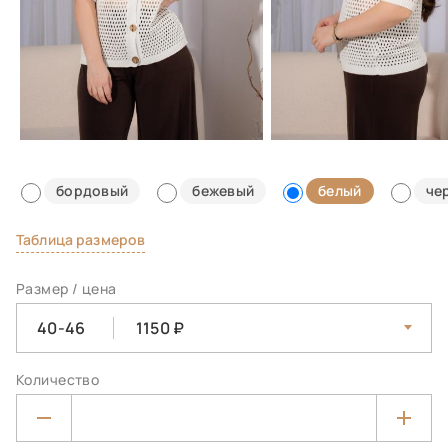
бордовый
бежевый
белый
че
Таблица размеров
Размер / цена
40-46
1150
Количество