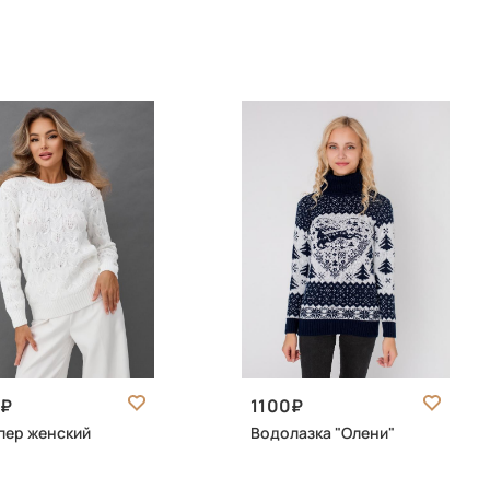
0
1100
пер женский
Водолазка "Олени"