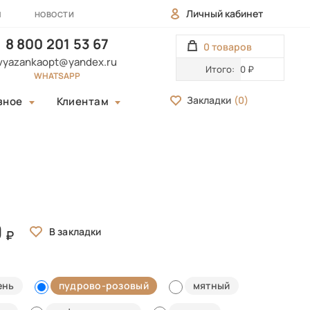
Личный кабинет
Ы
НОВОСТИ
8 800 201 53 67
0 товаров
vyazankaopt@yandex.ru
Итого:
0 ₽
WHATSAPP
Закладки
(
0
)
зное
Клиентам
0
ень
пудрово-розовый
мятный