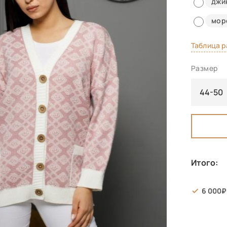
джи
мор
Таблица 
Размер
44-50
Итого:
6 000