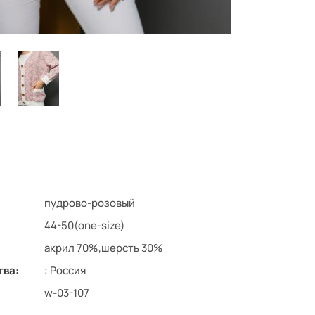
пудрово-розовый
44-50(one-size)
акрил 70%,шерсть 30%
тва:
: Россия
w-03-107