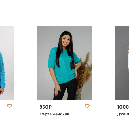
850
100
Кофта женская
Джем