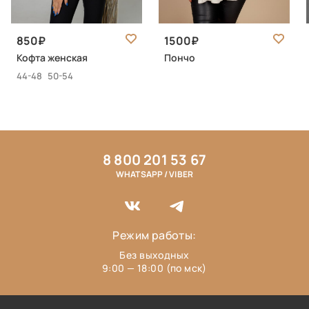
850
1500
Кофта женская
Пончо
44-48
50-54
8 800 201 53 67
WHATSAPP / VIBER
Режим работы:
Без выходных
9:00 — 18:00 (по мск)