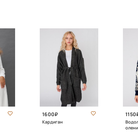
1600
1150
Кардиган
Водол
олени