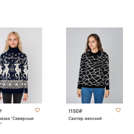
1150
азка "Северные
Свитер женский
"