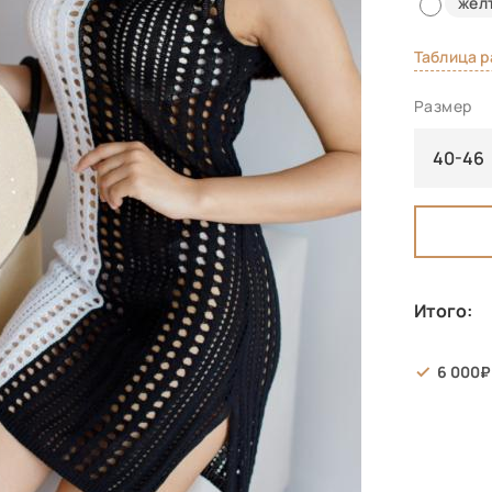
жел
Таблица 
Размер
40-46
Итого:
6 000