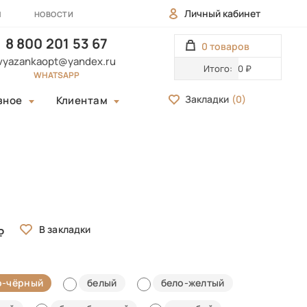
Личный кабинет
Ы
НОВОСТИ
8 800 201 53 67
0 товаров
vyazankaopt@yandex.ru
Итого:
0 ₽
WHATSAPP
Закладки
(
0
)
зное
Клиентам
о-чёрный
белый
бело-желтый