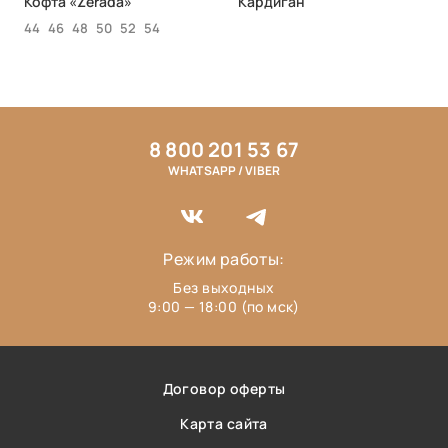
Кофта «Zerada»
Кардиган
44
46
48
50
52
54
8 800 201 53 67
WHATSAPP / VIBER
Режим работы:
Без выходных
9:00 — 18:00 (по мск)
Договор оферты
Карта сайта