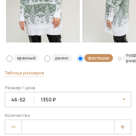
пуд
красный
джинс
фисташка
роз
Таблица размеров
Размер / цена
46-52
1350
Количество