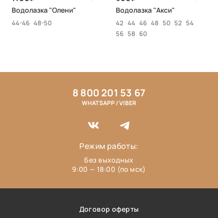
Водолазка "Олени"
Водолазка "Акси"
44-46
48-50
42
44
46
48
50
52
54
56
58
60
8 800 201 53 67
WHATSAPP / VIBER
Режим работы:
Без выходных
9:00 — 18:00 (по мск)
Договор оферты